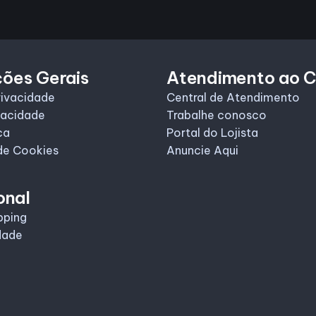
ções Gerais
Atendimento ao C
rivacidade
Central de Atendimento
vacidade
Trabalhe conosco
ca
Portal do Lojista
de Cookies
Anuncie Aqui
onal
pping
dade