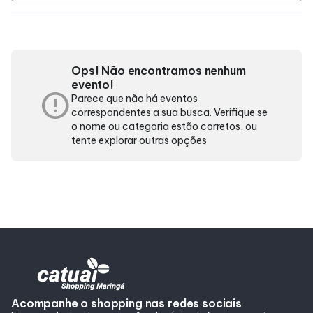
Horários
Ops! Não encontramos nenhum
Entretenimento
evento!
error
Parece que não há eventos
Cinema
correspondentes a sua busca. Verifique se
o nome ou categoria estão corretos, ou
tente explorar outras opções
Eventos
Fique por dentro
Lojas e Restaurantes
Lojas
Acompanhe o shopping nas redes sociais