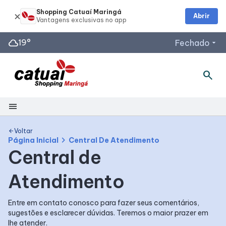
Shopping Catuaí Maringá
Abrir
cloud
19°
Fechado
arrow_drop_down
search
Horários de Funcionamento
Lojas
Segunda a Sábado: 10h às 22h
menu
Domingos e Feriados: 13h às 19h
Shopping
Restaurantes
Voltar
arrow_back
chevron_right
Página Inicial
Central De Atendimento
Todos os dias: 11h às 22h
Central de
Mapa Interno
Acessar todos os horários
Atendimento
Facilidades
Entre em contato conosco para fazer seus comentários,
sugestões e esclarecer dúvidas. Teremos o maior prazer em
Como Chegar
lhe atender.