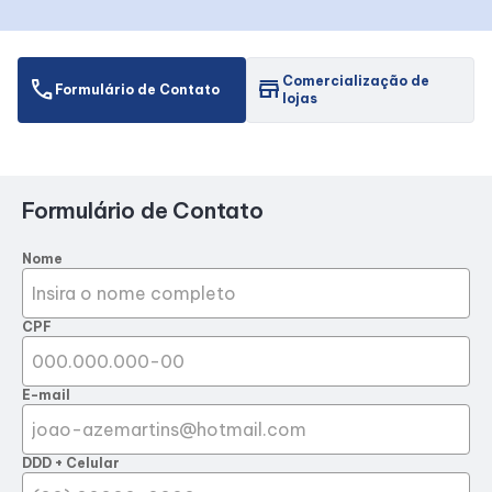
Horários
Comercialização de
call
store
Formulário de Contato
lojas
Entretenimento
Cinema
Formulário de Contato
Eventos
Nome
Fique por dentro
CPF
Lojas e Restaurantes
E-mail
Lojas
DDD + Celular