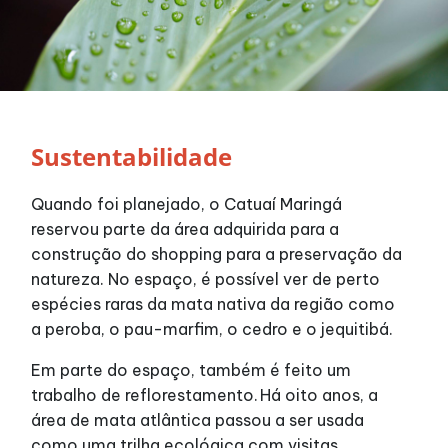
Horários
Entretenimento
Sustentabilidade
Cinema
Quando foi planejado, o Catuaí Maringá
Eventos
reservou parte da área adquirida para a
construção do shopping para a preservação da
Fique por dentro
natureza. No espaço, é possível ver de perto
espécies raras da mata nativa da região como
a peroba, o pau-marfim, o cedro e o jequitibá.
Lojas e Restaurantes
Em parte do espaço, também é feito um
trabalho de reflorestamento. Há oito anos, a
Lojas
área de mata atlântica passou a ser usada
como uma trilha ecológica com visitas