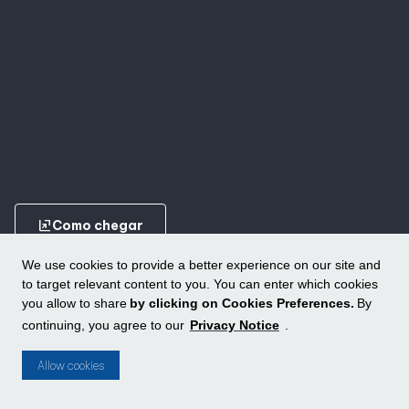
ungroup
Como chegar
We use cookies to provide a better experience on our site and
to target relevant content to you. You can enter which cookies
you allow to share
by clicking on Cookies Preferences.
By
continuing, you agree to our
Privacy Notice
.
Conheça outros shoppings da ALLOS
ungroup
Allow cookies