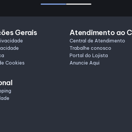
ções Gerais
Atendimento ao C
rivacidade
Central de Atendimento
vacidade
Trabalhe conosco
ca
Portal do Lojista
de Cookies
Anuncie Aqui
onal
pping
dade