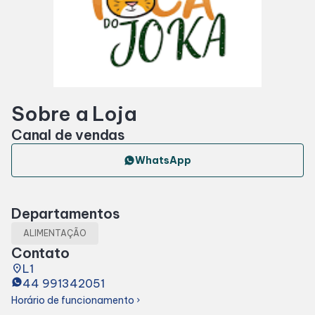
Horários
Entretenimento
Sobre a Loja
Cinema
Canal de vendas
Eventos
WhatsApp
Fique por dentro
Departamentos
ALIMENTAÇÃO
Lojas e Restaurantes
Contato
place
L1
44 991342051
Lojas
Horário de funcionamento
chevron_right