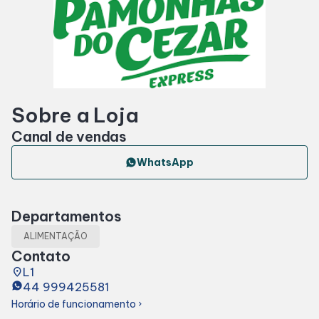
Horários
Entretenimento
Sobre a Loja
Cinema
Canal de vendas
Eventos
WhatsApp
Fique por dentro
Departamentos
ALIMENTAÇÃO
Lojas e Restaurantes
Contato
place
L1
44 999425581
Lojas
Horário de funcionamento
chevron_right