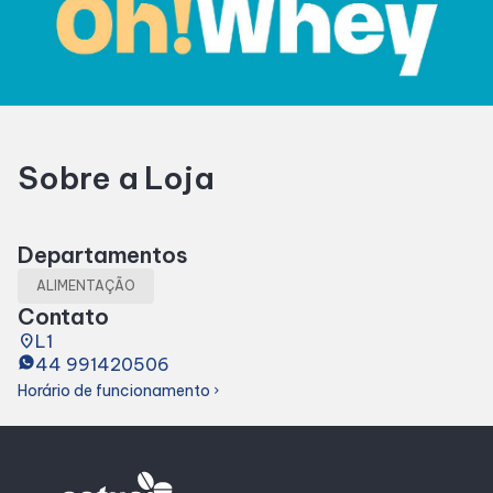
Horários
Entretenimento
Sobre a Loja
Cinema
Eventos
Departamentos
ALIMENTAÇÃO
Fique por dentro
Contato
place
L1
44 991420506
Lojas e Restaurantes
Horário de funcionamento
chevron_right
Lojas