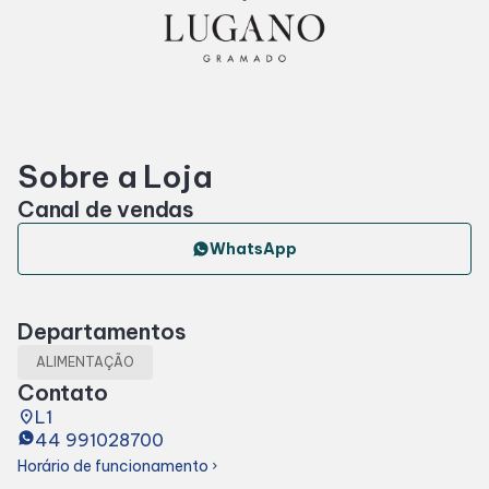
Horários
Entretenimento
Sobre a Loja
Cinema
Canal de vendas
Eventos
WhatsApp
Fique por dentro
Departamentos
ALIMENTAÇÃO
Lojas e Restaurantes
Contato
place
L1
44 991028700
Lojas
Horário de funcionamento
chevron_right