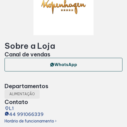
Horários
Entretenimento
Sobre a Loja
Cinema
Canal de vendas
Eventos
WhatsApp
Fique por dentro
Departamentos
ALIMENTAÇÃO
Lojas e Restaurantes
Contato
place
L1
44 991066339
Lojas
Horário de funcionamento
chevron_right