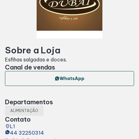
Horários
Entretenimento
Sobre a Loja
Cinema
Esfihas salgadas e doces.
Canal de vendas
Eventos
WhatsApp
Fique por dentro
Departamentos
Lojas e Restaurantes
ALIMENTAÇÃO
Contato
Lojas
place
L1
44 32250314