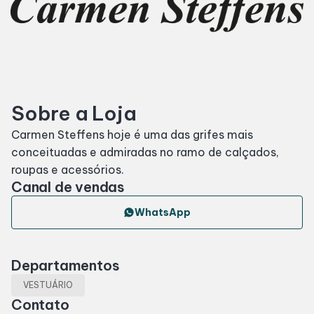
Horários
Entretenimento
Sobre a Loja
Cinema
Carmen Steffens hoje é uma das grifes mais
conceituadas e admiradas no ramo de calçados,
Eventos
roupas e acessórios.
Canal de vendas
Fique por dentro
WhatsApp
Lojas e Restaurantes
Departamentos
Lojas
VESTUÁRIO
Contato