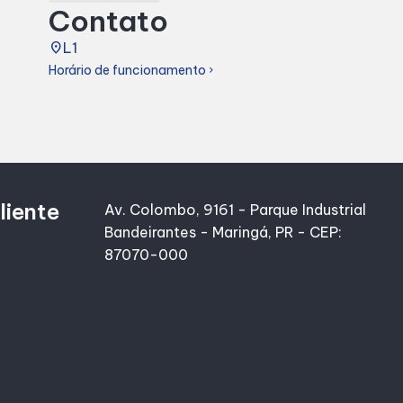
Contato
place
L1
Horário de funcionamento
chevron_right
liente
Av. Colombo, 9161 - Parque Industrial
Bandeirantes - Maringá, PR - CEP:
87070-000