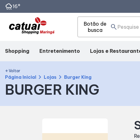
rainy
16°
Botão de
search
busca
Shopping
Entretenimento
Lojas e Restaurant
Mapa Interno
Cinema
Lojas
Voltar
arrow_back
chevron_right
chevron_right
Página Inicial
Lojas
Burger King
BURGER KING
Facilidades
Eventos
Alimentação
Como Chegar
Fique por dentro
S
Horários
Re