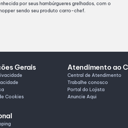
nhecida por seus hambúrgueres grelhados, com o
opper sendo seu produto carro-chef.
ções Gerais
Atendimento ao C
rivacidade
Central de Atendimento
vacidade
Trabalhe conosco
ca
Portal do Lojista
de Cookies
Anuncie Aqui
onal
pping