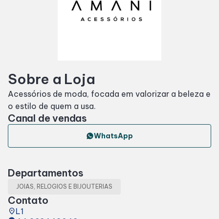
Horários
Entretenimento
Sobre a Loja
Cinema
Acessórios de moda, focada em valorizar a beleza e
o estilo de quem a usa.
Eventos
Canal de vendas
Fique por dentro
WhatsApp
Lojas e Restaurantes
Departamentos
JOIAS, RELOGIOS E BIJOUTERIAS
Lojas
Contato
place
L1